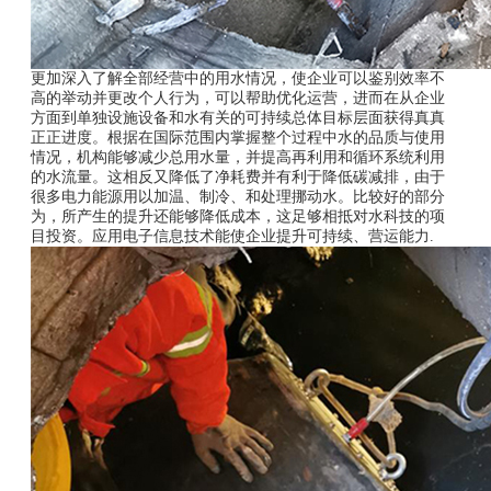
更加深入了解全部经营中的用水情况，使企业可以鉴别效率不
高的举动并更改个人行为，可以帮助优化运营，进而在从企业
方面到单独设施设备和水有关的可持续总体目标层面获得真真
正正进度。根据在国际范围内掌握整个过程中水的品质与使用
情况，机构能够减少总用水量，并提高再利用和循环系统利用
的水流量。这相反又降低了净耗费并有利于降低碳减排，由于
很多电力能源用以加温、制冷、和处理挪动水。比较好的部分
为，所产生的提升还能够降低成本，这足够相抵对水科技的项
目投资。应用电子信息技术能使企业提升可持续、营运能力.