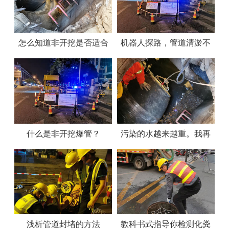
怎么知道非开挖是否适合
机器人探路，管道清淤不
你呢？请看文章
用“摸黑”
什么是非开挖爆管？
污染的水越来越重。我再
也看不下去了。
浅析管道封堵的方法
教科书式指导你检测化粪