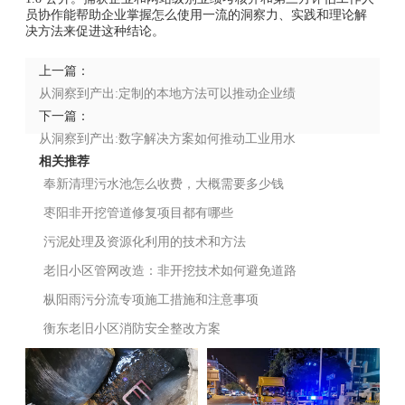
员协作能帮助企业掌握怎么使用一流的洞察力、实践和理论解
决方法来促进这种结论。
上一篇：
从洞察到产出:定制的本地方法可以推动企业绩
下一篇：
效
从洞察到产出:数字解决方案如何推动工业用水
相关推荐
管理
奉新清理污水池怎么收费，大概需要多少钱
枣阳非开挖管道修复项目都有哪些
污泥处理及资源化利用的技术和方法
‌老旧小区管网改造：非开挖技术如何避免道路
二次开挖？
枞阳雨污分流专项施工措施和注意事项
衡东老旧小区消防安全整改方案