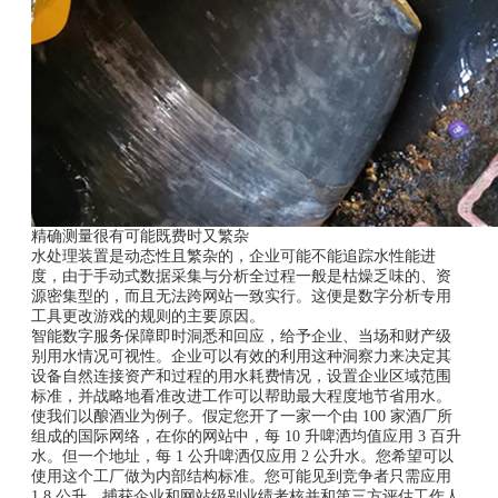
精确测量很有可能既费时又繁杂
水处理装置是动态性且繁杂的，企业可能不能追踪水性能进
度，由于手动式数据采集与分析全过程一般是枯燥乏味的、资
源密集型的，而且无法跨网站一致实行。这便是数字分析专用
工具更改游戏的规则的主要原因。
智能数字服务保障即时洞悉和回应，给予企业、当场和财产级
别用水情况可视性。企业可以有效的利用这种洞察力来决定其
设备自然连接资产和过程的用水耗费情况，设置企业区域范围
标准，并战略地看准改进工作可以帮助最大程度地节省用水。
使我们以酿酒业为例子。假定您开了一家一个由 100 家酒厂所
组成的国际网络，在你的网站中，每 10 升啤洒均值应用 3 百升
水。但一个地址，每 1 公升啤洒仅应用 2 公升水。您希望可以
使用这个工厂做为内部结构标准。您可能见到竞争者只需应用
1.8 公升。捕获企业和网站级别业绩考核并和第三方评估工作人