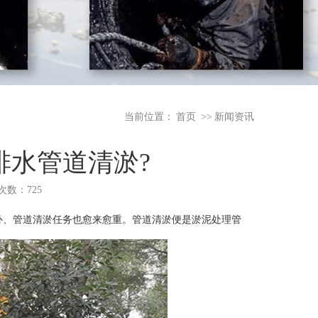
当前位置：
首页
>>
新闻资讯
排水管道清淤?
览次数：725
补、管道清淤任务也愈来愈重。管道清淤便是淤泥处理管