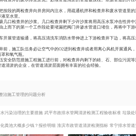
车把按段的两检查井向井房间内注水，用疏通机拌和检查井和废水管道里的
释液至水里。
车吸几口检查井的沙浆。几口检查井剩下少许沙浆将用高压水泵冲击性井中
将由上而下的第一个工作段处要堵漏把阀门井渗水管道口堵住，再将中下游
。
洗车开展管道输通，将高压清洗车消防水带伸进上下游检查井下边，将高压
查井前，施工队伍务必让空气中的O2进到检查井或者用离心风机开展通风
面罩和氧气瓶。
队伍安全防范措施工程施工进行前，对检查井内剩下的砖、石、部位污泥等
管道清淤的企业，在管道清淤层面拥有丰富的社会经验。
整治施工管理的问题分析
道水污染治理的主要措施
武平市政排水管网清淤检测工程验收标准
垃圾处
理化粪池大概多少钱？报价明细
淮滨市政管道清淤检测指标
常宁排水管道