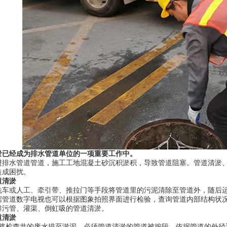
淤已经成为排水管道单位的一项重要工作中。
进排水管道管道，施工工地混凝土砂沉积淤积，导致管道阻塞。管道清淤
造成困扰。
道清淤
洗车或人工、牵引带、推拉门等手段将管道里的污泥清除至管道外，随后
据管道数字电视也可以根据图象拍照界面进行检验，查询管道内部结构状
排污管、灌渠、倒虹吸的管道清淤。
道清淤
泵将检查井的废水排至淤泥。必须管道清淤的管道被按段。依据管道的外径