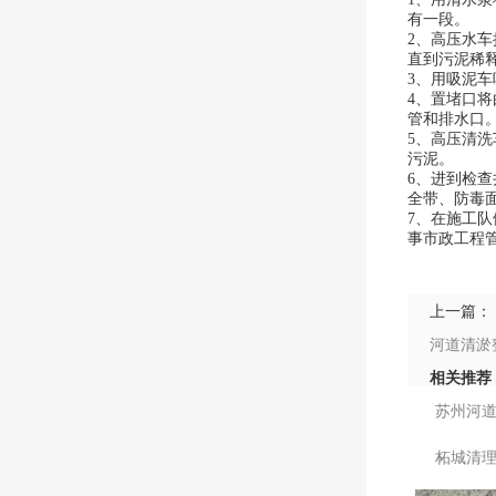
有一段。
2、高压水
直到污泥稀
3、用吸泥
4、置堵口
管和排水口
5、高压清
污泥。
6、进到检
全带、防毒
7、在施工
事市政工程
上一篇：
河道清淤
相关推荐
苏州河
柘城清