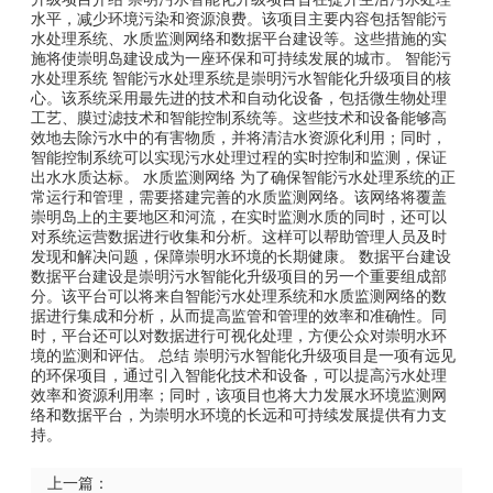
水平，减少环境污染和资源浪费。该项目主要内容包括智能污
水处理系统、水质监测网络和数据平台建设等。这些措施的实
施将使崇明岛建设成为一座环保和可持续发展的城市。 智能污
水处理系统 智能污水处理系统是崇明污水智能化升级项目的核
心。该系统采用最先进的技术和自动化设备，包括微生物处理
工艺、膜过滤技术和智能控制系统等。这些技术和设备能够高
效地去除污水中的有害物质，并将清洁水资源化利用；同时，
智能控制系统可以实现污水处理过程的实时控制和监测，保证
出水水质达标。 水质监测网络 为了确保智能污水处理系统的正
常运行和管理，需要搭建完善的水质监测网络。该网络将覆盖
崇明岛上的主要地区和河流，在实时监测水质的同时，还可以
对系统运营数据进行收集和分析。这样可以帮助管理人员及时
发现和解决问题，保障崇明水环境的长期健康。 数据平台建设
数据平台建设是崇明污水智能化升级项目的另一个重要组成部
分。该平台可以将来自智能污水处理系统和水质监测网络的数
据进行集成和分析，从而提高监管和管理的效率和准确性。同
时，平台还可以对数据进行可视化处理，方便公众对崇明水环
境的监测和评估。 总结 崇明污水智能化升级项目是一项有远见
的环保项目，通过引入智能化技术和设备，可以提高污水处理
效率和资源利用率；同时，该项目也将大力发展水环境监测网
络和数据平台，为崇明水环境的长远和可持续发展提供有力支
持。
上一篇：