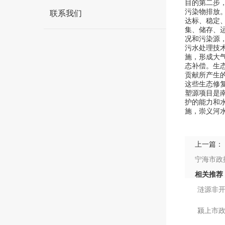
目的第二步
污染物排放。
联系我们
达标、稳定
集、储存、运
况和污染源
污水处理技
施，形成大气
态补偿。生
贡献所产生
这些生态修
塑源项目是
护的能力和
施，崇义河
上一篇：
宁海市政
相关推荐
涟源非
颍上市政