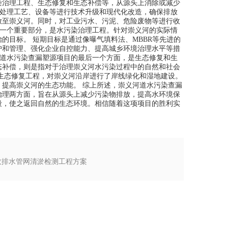
染治理工程、生态修复和生态补偿等，从源头上消除或减少
网、处理工艺、设备等进行技术升级和现代化改造，确保排放
放至崇义河。同时，对工业污水、污泥、危险废物等进行收
的另一个重要部分，是水污染治理工程。针对崇义河的实际情
的目标。 短期目标是通过像曝气填料法、MBBR等先进的
护和管理、强化企业自控能力、提高城乡环境治理水平等措
义河道水污染查漏塑源项目的最后一个方面，是生态修复和生
态补偿，则是指对于治理崇义河水污染过程中的自然和社会
生态修复工程，对崇义河沿岸进行了岸线绿化和湿地建设。
提高崇义河的生态功能。 综上所述，崇义河道水污染查漏
治理两方面，旨在从源头上减少污染物排放，提高水环境保
段，使之返回自然的生态环境。相信随着这项项目的胜利实
：
政排水管网清淤检测工程方案