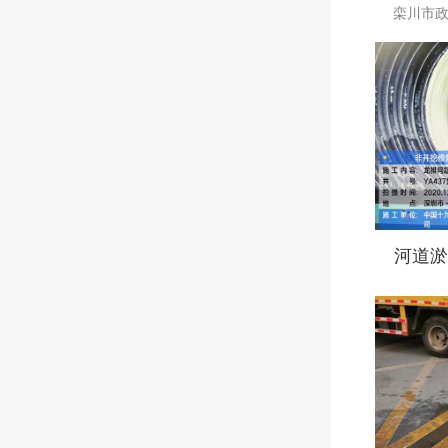
栾川市
河道淤