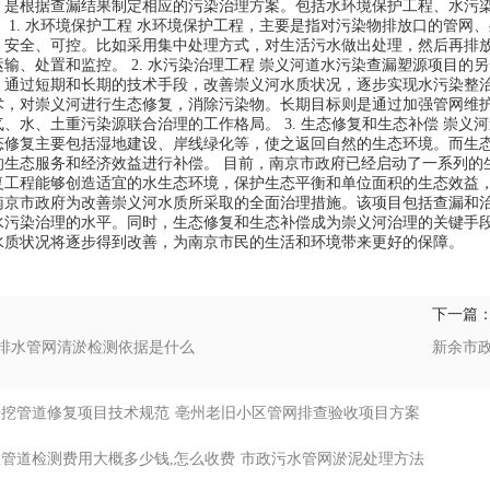
，是根据查漏结果制定相应的污染治理方案。包括水环境保护工程、水污
 1. 水环境保护工程 水环境保护工程，主要是指对污染物排放口的管
、安全、可控。比如采用集中处理方式，对生活污水做出处理，然后再排
输、处置和监控。 2. 水污染治理工程 崇义河道水污染查漏塑源项目
，通过短期和长期的技术手段，改善崇义河水质状况，逐步实现水污染整治
术，对崇义河进行生态修复，消除污染物。长期目标则是通过加强管网维
、水、土重污染源联合治理的工作格局。 3. 生态修复和生态补偿 崇
态修复主要包括湿地建设、岸线绿化等，使之返回自然的生态环境。而生
的生态服务和经济效益进行补偿。 目前，南京市政府已经启动了一系列的
复工程能够创造适宜的水生态环境，保护生态平衡和单位面积的生态效益，
南京市政府为改善崇义河水质所采取的全面治理措施。该项目包括查漏和
水污染治理的水平。同时，生态修复和生态补偿成为崇义河治理的关键手
水质状况将逐步得到改善，为南京市民的生活和环境带来更好的保障。
下一篇
排水管网清淤检测依据是什么
新余市
开挖管道修复项目技术规范
亳州老旧小区管网排查验收项目方案
管道检测费用大概多少钱,怎么收费
市政污水管网淤泥处理方法