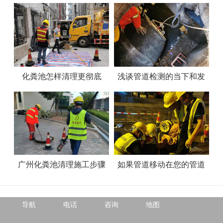
找到什么，不能找到什么
化粪池怎样清理更彻底
浅谈管道检测的当下和发
展
广州化粪池清理施工步骤
如果管道移动在您的管道
完整性管理计划范围内,请
Copyright © 2021 中域市政公司 版权所有
联系我们
导航
电话
咨询
地图
赣ICP备2021006325号