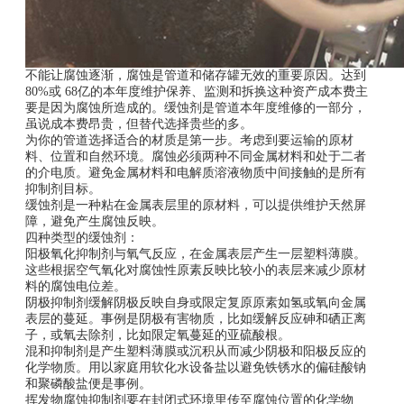
不能让腐蚀逐渐，腐蚀是管道和储存罐无效的重要原因。达到
80%或 68亿的本年度维护保养、监测和拆换这种资产成本费主
要是因为腐蚀所造成的。缓蚀剂是管道本年度维修的一部分，
虽说成本费昂贵，但替代选择贵些的多。
为你的管道选择适合的材质是第一步。考虑到要运输的原材
料、位置和自然环境。腐蚀必须两种不同金属材料和处于二者
的介电质。避免金属材料和电解质溶液物质中间接触的是所有
抑制剂目标。
缓蚀剂是一种粘在金属表层里的原材料，可以提供维护天然屏
障，避免产生腐蚀反映。
四种类型的缓蚀剂：
阳极氧化抑制剂与氧气反应，在金属表层产生一层塑料薄膜。
这些根据空气氧化对腐蚀性原素反映比较小的表层来减少原材
料的腐蚀电位差。
阴极抑制剂缓解阴极反映自身或限定复原原素如氢或氧向金属
表层的蔓延。事例是阴极有害物质，比如缓解反应砷和硒正离
子，或氧去除剂，比如限定氧蔓延的亚硫酸根。
混和抑制剂是产生塑料薄膜或沉积从而减少阴极和阳极反应的
化学物质。用以家庭用软化水设备盐以避免铁锈水的偏硅酸钠
和聚磷酸盐便是事例。
挥发物腐蚀抑制剂要在封闭式环境里传至腐蚀位置的化学物