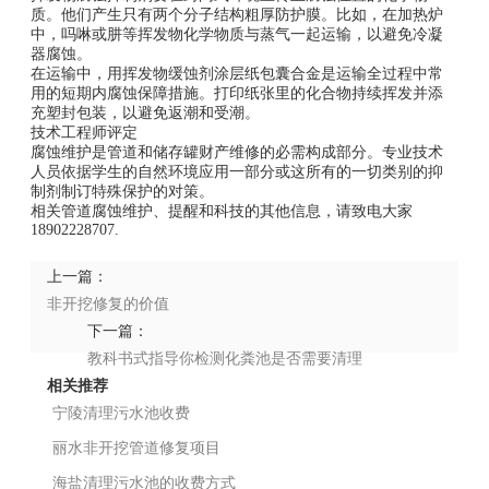
质。他们产生只有两个分子结构粗厚防护膜。比如，在加热炉
中，吗啉或肼等挥发物化学物质与蒸气一起运输，以避免冷凝
器腐蚀。
在运输中，用挥发物缓蚀剂涂层纸包囊合金是运输全过程中常
用的短期内腐蚀保障措施。打印纸张里的化合物持续挥发并添
充塑封包装，以避免返潮和受潮。
技术工程师评定
腐蚀维护是管道和储存罐财产维修的必需构成部分。专业技术
人员依据学生的自然环境应用一部分或这所有的一切类别的抑
制剂制订特殊保护的对策。
相关管道腐蚀维护、提醒和科技的其他信息，请致电大家
18902228707.
上一篇：
非开挖修复的价值
下一篇：
教科书式指导你检测化粪池是否需要清理
相关推荐
宁陵清理污水池收费
丽水非开挖管道修复项目
海盐清理污水池的收费方式