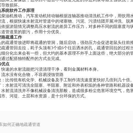
层导致损坏。
洗系统软件工作原理
或柴油机推动，汽车发动机转动轴根据连轴器推动清洗机工作中，用饮用
射流，根据快速水射流对管道中的堵塞物、污泥、污渍结团开展冲洗、脱
员依据淤阻情兄调整髙压水射流的差异工作压力，对多种不同的阻塞度与
水道管道里的脏污，作用十分优良。
管路疏通工作
头的疏通管放进即将疏通的管洞，随后启动，强劲压力会促进老鼠头往前
把疏通管回去拉，耗子头顶有3个或6个往后洒水的孔，疏通管回拉的过程
洗细分化出来会有一些，但大约的基本原理不外乎上面这些，绝大部分的
能通过配搭独特配件的方式去完成。
路优点
：快速的水射流能把污渍清理干净，看到金属材料本身。
：流水没有化合物，不容易浸蚀管路
快：比传统有机化学、机械设备及手工制作清洗速度更快好几倍到几十倍
广：水射流可清洗全阻塞、半阻塞、附近和外表积垢的各种管路和机器设
：水射流清洗并不像机械设备清洗那般，造成很多粉尘危害环境空气，危
城市、河堤、土层和水资源，是十分环保的方式。
车如何正确地疏通管道