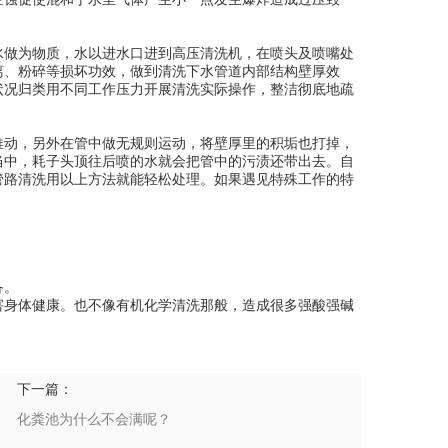
水做为物质，水以进水口进到高压清洗机，在喷头及喷嘴处
离、粉碎等损坏功效，做到清洗下水管道内部结构壁厚效
状况归类用不同工作压力开展清洗实际操作，整洁彻底地疏
推动，另外在管中做无规则运动，将壁厚里的积垢也打掉，
当中，耗子头顶往后喷的水就会把管中的污渍还带出去。自
管路清洗用以上方法就能轻松处理。如果遇见特殊工作的特
。
备。
害身体健康。也不像有机化学清洗那般，造成很多强酸强碱
下一篇：
化粪池为什么不会满呢？