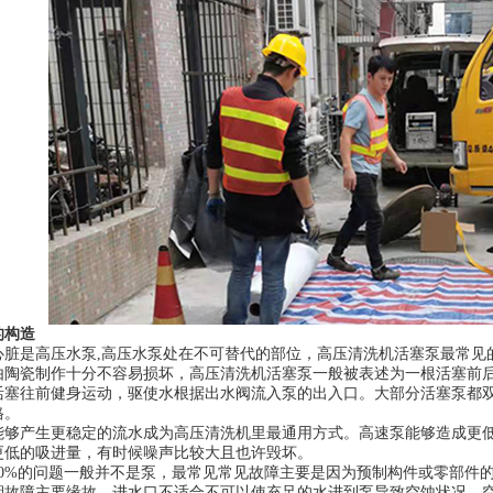
的构造
心脏是高压水泵,高压水泵处在不可替代的部位，高压清洗机活塞泵最常见
由陶瓷制作十分不容易损坏，高压清洗机活塞泵一般被表述为一根活塞前
活塞往前健身运动，驱使水根据出水阀流入泵的出入口。大部分活塞泵都
格。
能够产生更稳定的流水成为高压清洗机里最通用方式。高速泵能够造成更
更低的吸进量，有时候噪声比较大且也许毁坏。
90%的问题一般并不是泵，最常见常见故障主要是因为预制构件或零部件的
期故障主要缘故，进水口不适合不可以使充足的水进到泵导致空蚀状况，