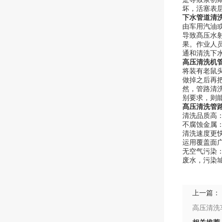
坏，活塞表
下水管道清
由车用汽油
导致髙压水
果。作业人
通和清洗下
高压清洗机
将装有老鼠
做掉之后再
然，管路清
别要求，则
髙压清洗管
清洗品质高
不腐蚀金属
清洗速度更
运用覆盖面
无空气污染
废水，污染
上一篇：
高压清洗